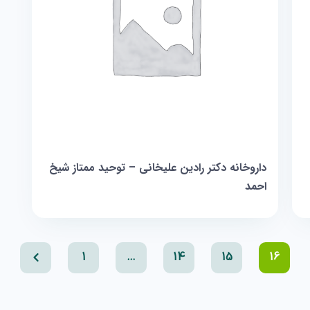
داروخانه دکتر رادین علیخانی – توحید ممتاز شیخ
احمد
1
…
14
15
16