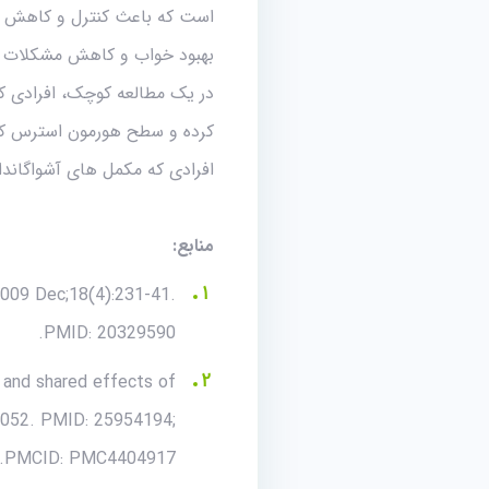
است که باعث کنترل و کاهش اس
بهبود خواب و کاهش مشکلات ن
کرده و سطح هورمون استرس کورتی
افرادی که مکمل‌ های آشواگاندا 
منابع:
2009 Dec;18(4):231-41.
PMID: 20329590.
 and shared effects of
00052. PMID: 25954194;
PMCID: PMC4404917.