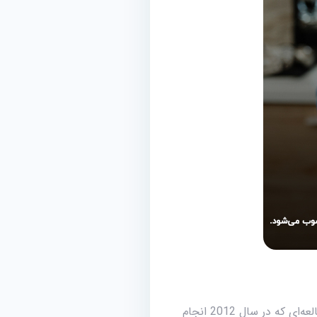
گیلاس و آلبالو حاوی آنتوسیانین هستند که التهاب و تورم را در سراسر بدن کاهش می‌دهند. نتایج مطالعه‌ای که در سال 2012 انجام