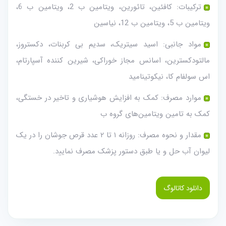
ترکیبات: کافئین، تائورین، ویتامین ب 2، ویتامین ب 6،
ویتامین ب 5، ویتامین ب 12، نیاسین
مواد جانبی: اسید سیتریک، سدیم بی کربنات، دکستروز،
مالتودکسترین، اسانس مجاز خوراکی، شیرین کننده آسپارتام،
اس سولفام کا، نیکوتینامید
موارد مصرف: کمک به افزایش هوشیاری و تاخیر در خستگی،
کمک به تامین ویتامین‌های گروه ب
مقدار و نحوه مصرف: روزانه ١ تا ٢ عدد قرص جوشان را در یک
لیوان آب حل و یا طبق دستور پزشک مصرف نماﻳﻴد.
دانلود کاتالوگ